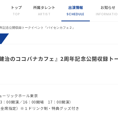
トップ
所属タレント
出演情報
お知らせ
TOP
ARTIST
SCHEDULE
INFORMATIO
周年記念公開収録トークイベント『パイセンカフェ２』
健治のココバナカフェ』2周年記念公開収録ト
ヒューリックホール東京
3：00開演／16：00開場 17：00開演）
み・全席指定）※１ドリンク制・特典グッズ付き