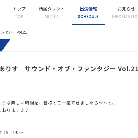
トップ
所属タレント
出演情報
お知らせ
TOP
ARTIST
SCHEDULE
INFORMATIO
ジー Vol.21
りす サウンド・オブ・ファンタジー Vol.2
ような楽しい時間を、皆様とご一緒できましたら～～と、
ております♪♪
st 19：00～