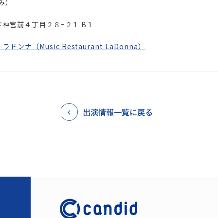
込み）
谷区神宮前４丁目２８−２１ B１
ナ（Music Restaurant LaDonna）
出演情報一覧に戻る