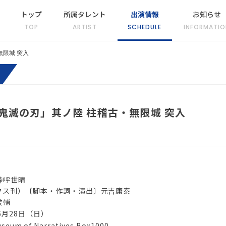
トップ
所属タレント
出演情報
お知らせ
TOP
ARTIST
SCHEDULE
INFORMATIO
無限城 突入
鬼滅の刃」其ノ陸 柱稽古・無限城 突入
峠呼世晴
クス刊）〔脚本・作詞・演出〕元吉庸泰
俊輔
6月28日（日）
seum of Narratives Box1000