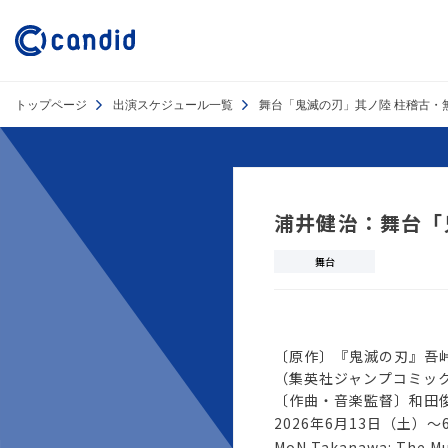
トップページ
出演スケジュール一覧
舞台「鬼滅の刃」其ノ陸 柱稽古・
浦井健治：舞台「
舞台
〔原作〕『鬼滅の刃』吾
（集英社ジャンプコミッ
〔作曲・音楽監督〕和田
2026年6月13日（土）～
MoN Takanawa: The Mu