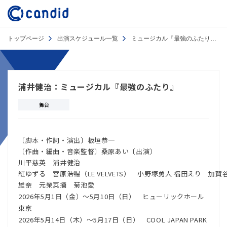
トップページ
出演スケジュール一覧
ミュージカル『最強のふたり』
浦井健治：ミュージカル『最強のふたり』
舞台
〔脚本・作詞・演出〕板垣恭一
〔作曲・編曲・音楽監督〕桑原あい〔出演〕
川平慈英 浦井健治
紅ゆずる 宮原浩暢（LE VELVETS） 小野塚勇人 福田えり 加
雄奈 元榮菜摘 菊池愛
2026年5月1日（金）～5月10日（日） ヒューリックホール
東京
2026年5月14日（木）～5月17日（日） COOL JAPAN PARK