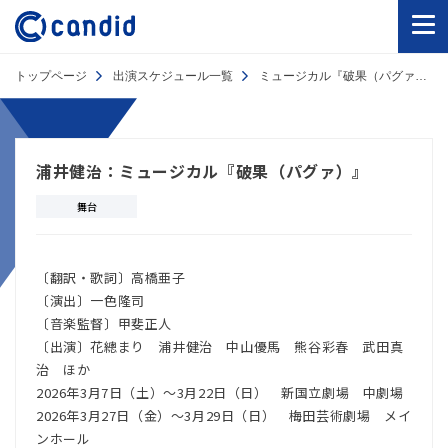
トップページ
出演スケジュール一覧
ミュージカル『破果（パグァ）』
浦井健治：ミュージカル『破果（パグァ）』
舞台
〔翻訳・歌詞〕高橋亜子
〔演出〕一色隆司
〔音楽監督〕甲斐正人
〔出演〕花總まり 浦井健治 中山優馬 熊谷彩春 武田真
治 ほか
2026年3月7日（土）～3月22日（日） 新国立劇場 中劇場
2026年3月27日（金）～3月29日（日） 梅田芸術劇場 メイ
ンホール