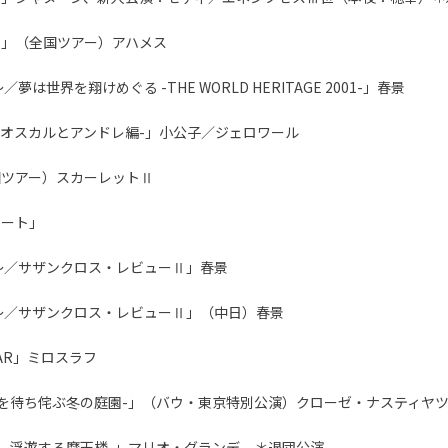
」（全国ツアー）アハメス
は世界を翔けめぐる -THE WORLD HERITAGE 2001-」春景
 -オスカルとアンドレ編-」小公子／ジェロワール
国ツアー）スカーレットⅡ
サート」
～／サザンクロス・レビューⅡ」春景
～／サザンクロス・レビューⅡ」（中日）春景
TAR」ミロスラフ
春を待ち侘ぶ冬の庭園-」（バウ・東京特別公演）クローゼ・ナスティヤツ
 -浮遊する摩天楼-」マリオ・グランデ ＊退団公演