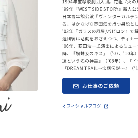
1994年宝塚歌劇団入団。花組『火の
’99年『WEST SIDE STORY
日本青年館公演『ヴィンターガルテン
る、はかなげな雰囲気を持つ男役と
’03年『ガラスの風景/バビロン』
退団後は活動をおさえつつ、ディナ
’06年、荻田浩一氏演出によるミュ
降、『蜘蛛女のキス』（’07、’10年）、
遠という名の神話』（’08年）、『ド
『DREAM TRAIL～宝塚伝説～』（
お仕事のご依頼
mi
オフィシャルブログ