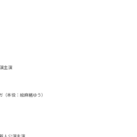
公演主演
ムガ（本役：絵麻緒ゆう）
新人公演主演