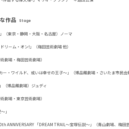
主な作品
Stage
を」（東京・静岡・大阪・名古屋）ノーマ
ドリーム・オン!」（梅田芸術劇場 他）
芸術劇場・梅田芸術劇場）
 ～オスカー・ワイルド、或いは幸せの王子～」（博品館劇場・さいたま市民
」（博品館劇場）ジュディ
芸術劇場・東京芸術劇場）
愛～」
O 100th ANNIVERSARY 「DREAM TRAIL～宝塚伝説～」（青山劇場、