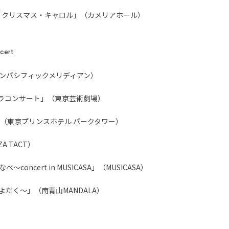
「クリスマス・キャロル」（カメリアホール）
ncert
ランパシフィックメリディアン）
ガラコンサート」（東京芸術劇場）
（東京プリンスホテル パークタワー）
A TACT）
なべ～concert in MUSICASA」（MUSICASA）
 ～かよだく～」（南青山MANDALA）