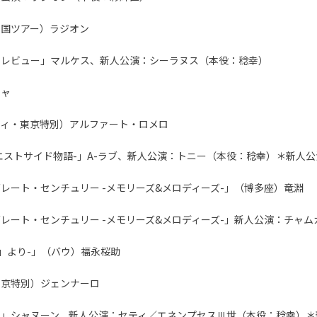
全国ツアー）ラジオン
・レビュー」マルケス、新人公演：シーラヌス（本役：稔幸）
ニャ
ティ・東京特別）アルファート・ロメロ
RY -ウエストサイド物語-」A-ラブ、新人公演：トニー（本役：稔幸）＊新人
レート・センチュリー -メモリーズ&メロディーズ-」（博多座）竜淵
レート・センチュリー -メモリーズ&メロディーズ-」新人公演：チャ
夜」より-」（バウ）福永桜助
東京特別）ジェンナーロ
猫」シャヌーン、新人公演：セティ／エネンプセスⅢ世（本役：稔幸）＊