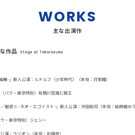
WORKS
主な出演作
主な作品
Stage at Takarazuka
の輪舞-」新人公演：ルドルフ（少年時代）（本役：月影瞳）
」（バウ・東京特別）有栖川宮熾仁親王
記-／魅惑Ⅱ -ネオ・エゴイスト-」新人公演：沖田総司（本役：絵麻緒ゆ
バウ・東京特別）ジェシー
人公演：ラジオン（本役：彩輝直）