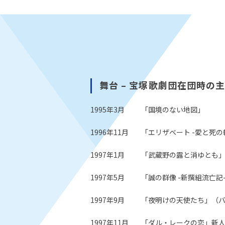
舞台 – 宝塚歌劇団在団時の
1995年3月
「国境のない地図」
1996年11月
「エリザベート -愛と死
1997年1月
「武蔵野の露と消ゆとも
1997年5月
「誠の群像 -新撰組流亡
1997年9月
「夜明けの天使たち」（
1997年11月
「ダル・レークの恋」新