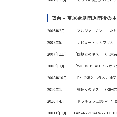
舞台 – 宝塚歌劇団退団後の
2006年2月
「アルジャーノンに花束
2007年5月
「レビュー・タカラヅカ 
2007年11月
「蜘蛛女のキス」（東京
2008年3月
「WILDe･BEAUTY
2008年10月
「D～永遠という名の神話
2010年1月
「蜘蛛女のキス」（梅田
2010年4月
「ドラキュラ伝説 ～千年
20011年1月
TAKARAZUKA WAY T