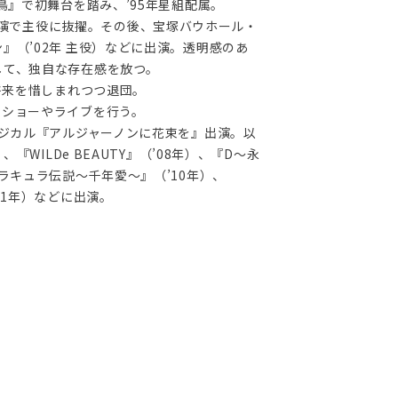
鳥』で初舞台を踏み、’95年星組配属。
』新人公演で主役に抜擢。その後、宝塚バウホール・
』（’02年 主役）などに出演。透明感のあ
して、独自な存在感を放つ。
で将来を惜しまれつつ退団。
ーショーやライブを行う。
ージカル『アルジャーノンに花束を』出演。以
『WILDe BEAUTY』（’08年）、『D～永
ラキュラ伝説～千年愛～』（’10年）、
’11年）などに出演。