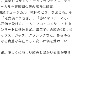
る。声楽をスザンヌ・デュプランティス、デイ
ボーカルを東郷輝久等の諸氏に師事。
子作朗読ミュージカル「乾杯のとき」を演じる。そ
、「老女優とうさぎ」、「赤いマフラーと小
い評価を受ける。一方、ソロ・コンサートを中
ンサートに多数参加。毎年子供の歌のCDに参
ポップス、ジャズ、クラシックなど、あらゆる
できる貴重な存在として高い評価を受けてい
活躍。優しく心地よい歌声と温かい表現が安ら