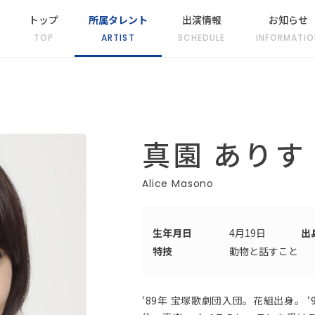
トップ
所属タレント
出演情報
お知らせ
TOP
ARTIST
SCHEDULE
INFORMATIO
真園 ありす
Alice Masono
生年月日
4月19日
出
特技
動物と話すこと
‘89年 宝塚歌劇団入団。花組出身。 