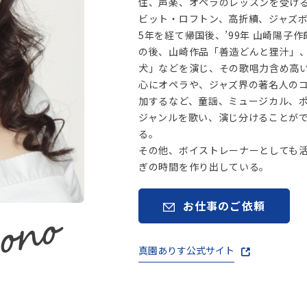
住、声楽、オペラのレッスンを受け
ビット・ロフトン、高折續、ジャズ
5年を経て帰国後、’99年 山崎陽
の後、山崎作品「善造どんと狸汁」
犬」などを演じ、その歌唱力含め高
心にオペラや、ジャズ界の著名人のコ
加するなど、童謡、ミュージカル、
ジャンルを歌い、演じ分けることが
る。
その他、ボイストレーナーとしても
ぎの時間を作り出している。
sono
お仕事のご依頼
真園ありす公式サイト